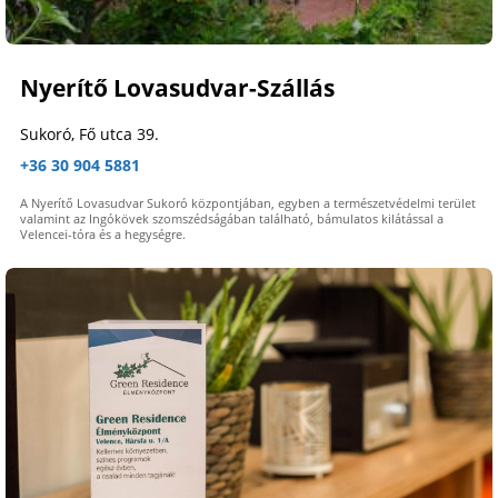
Nyerítő Lovasudvar-Szállás
Sukoró, Fő utca 39.
+36 30 904 5881
A Nyerítő Lovasudvar Sukoró központjában, egyben a természetvédelmi terület
valamint az Ingókövek szomszédságában található, bámulatos kilátással a
Velencei-tóra és a hegységre.