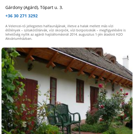
Gárdony (Agárd), Tópart u. 3.
+36 30 271 3292
A Velencei-tó jellegzetes halfaunájának, illetve a halak mellett más vízi
élőlények – szitakötőlárvák, vízi skorpiók, vízi botpoloskák – megfigyelésére is
lehetőség nyílik az agárdi hajóállomásnál 2014. augusztus 1-jén átadott H2O
Akváriumházban.