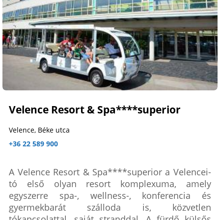
Velence Resort & Spa****superior
Velence, Béke utca
+36 22 589 900
A Velence Resort & Spa****superior a Velencei-
tó első olyan resort komplexuma, amely
egyszerre spa-, wellness-, konferencia és
gyermekbarát szálloda is, közvetlen
tókapcsolattal, saját stranddal. A fürdő külsős