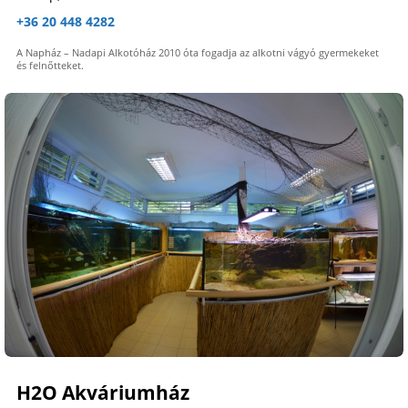
+36 20 448 4282
A Napház – Nadapi Alkotóház 2010 óta fogadja az alkotni vágyó gyermekeket
és felnőtteket.
H2O Akváriumház