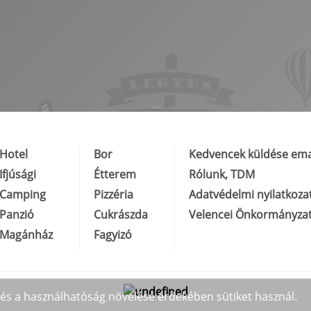
Hotel
Bor
Kedvencek küldése ema
Ifjúsági
Étterem
Rólunk, TDM
Camping
Pizzéria
Adatvédelmi nyilatkoza
Panzió
Cukrászda
Velencei Önkormányza
Magánház
Fagyizó
y és a használhatóság növelése érdekében sütiket használ.