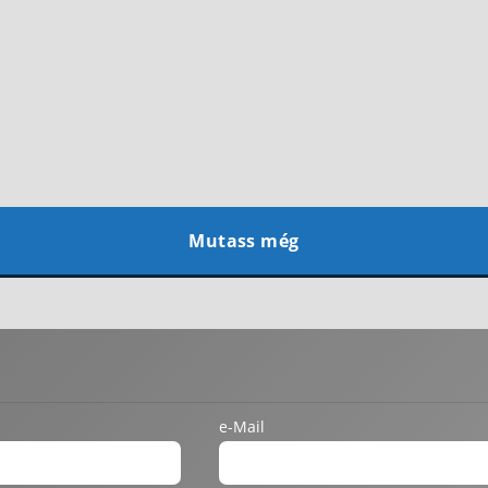
Mutass még
e-Mail