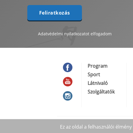
Feliratkozás
Adatvédelmi nyilatkozatot
elfogadom
Program
Sport
Látnivaló
Szolgáltatók
Ez az oldal a felhasználói élmén