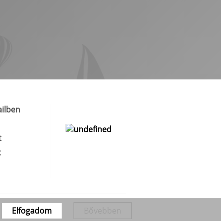
ilben
t
t
Elfogadom
Bővebben