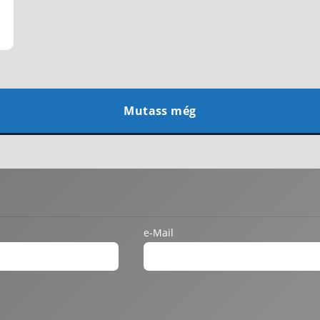
Mutass még
e-Mail