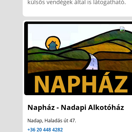
külsős vendégek által is látogatható.
Napház - Nadapi Alkotóház
Nadap, Haladás út 47.
+36 20 448 4282