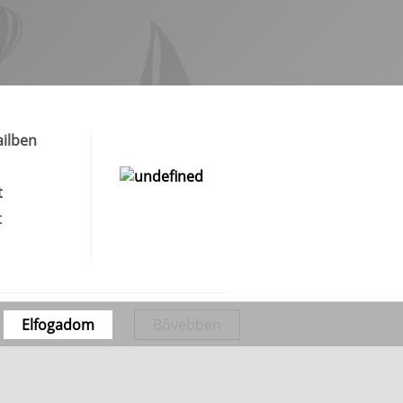
ilben
t
t
Elfogadom
Bővebben