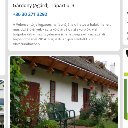
Gárdony (Agárd), Tópart u. 3.
+36 30 271 3292
A Velencei-tó jellegzetes halfaunájának, illetve a halak mellett
más vízi élőlények – szitakötőlárvák, vízi skorpiók, vízi
botpoloskák – megfigyelésére is lehetőség nyílik az agárdi
hajóállomásnál 2014. augusztus 1-jén átadott H2O
Akváriumházban.