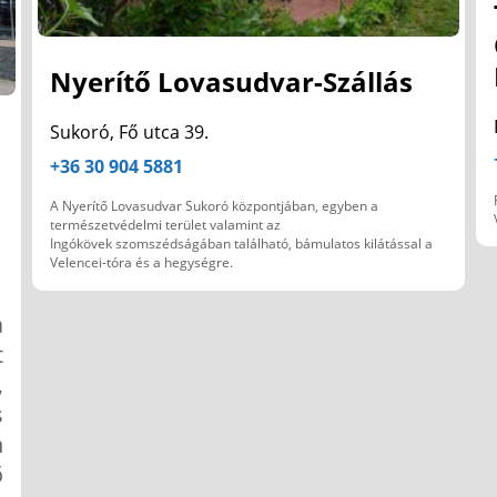
Nyerítő Lovasudvar-Szállás
Sukoró, Fő utca 39.
+36 30 904 5881
A Nyerítő Lovasudvar Sukoró központjában, egyben a
természetvédelmi terület valamint az
Ingókövek szomszédságában található, bámulatos kilátással a
Velencei-tóra és a hegységre.
a
t
,
s
n
ő