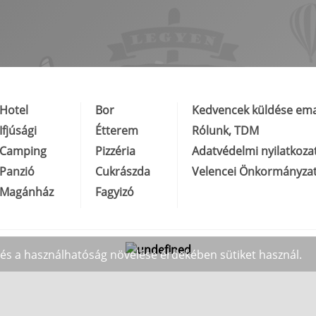
Hotel
Bor
Kedvencek küldése ema
Ifjúsági
Étterem
Rólunk, TDM
Camping
Pizzéria
Adatvédelmi nyilatkoza
Panzió
Cukrászda
Velencei Önkormányza
Magánház
Fagyizó
y és a használhatóság növelése érdekében sütiket használ.