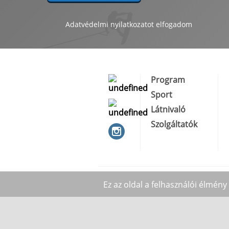
Adatvédelmi nyilatkozatot
elfogadom
Program
Sport
Látnivaló
Szolgáltatók
Ez az oldal a felhasználói élmén