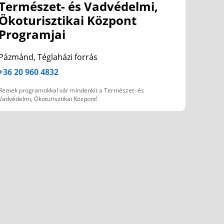
Természet- és Vadvédelmi,
Ökoturisztikai Központ
Programjai
Pázmánd, Téglaházi forrás
+36 20 960 4832
Remek programokkal vár mindenkit a Természet- és
Vadvédelmi, Ökoturisztikai Központ!