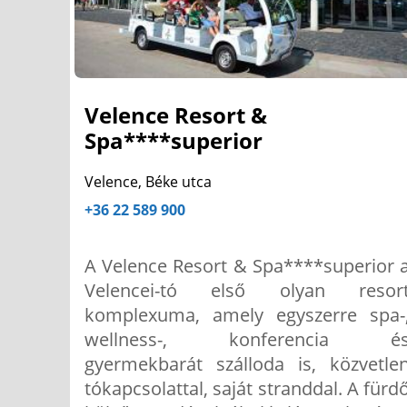
Velence Resort &
Spa****superior
Velence, Béke utca
+36 22 589 900
A Velence Resort & Spa****superior 
Velencei-tó első olyan resor
komplexuma, amely egyszerre spa-
wellness-, konferencia é
gyermekbarát szálloda is, közvetle
tókapcsolattal, saját stranddal. A fürd