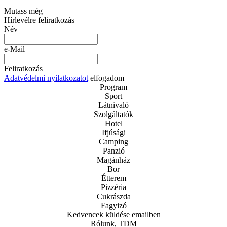
Mutass még
Hírlevélre feliratkozás
Név
e-Mail
Feliratkozás
Adatvédelmi nyilatkozatot
elfogadom
Program
Sport
Látnivaló
Szolgáltatók
Hotel
Ifjúsági
Camping
Panzió
Magánház
Bor
Étterem
Pizzéria
Cukrászda
Fagyizó
Kedvencek küldése emailben
Rólunk, TDM