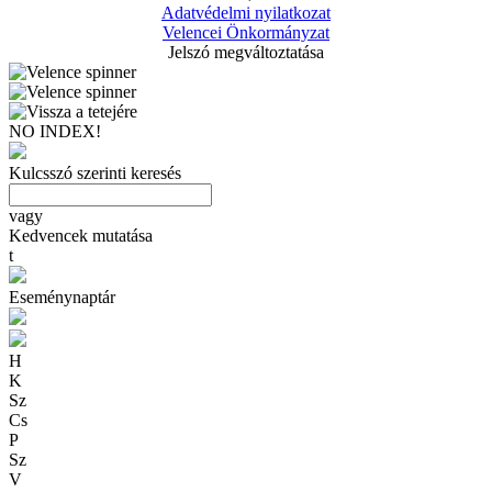
Adatvédelmi nyilatkozat
Velencei Önkormányzat
Jelszó megváltoztatása
NO INDEX!
Kulcsszó szerinti keresés
vagy
Kedvencek mutatása
t
Eseménynaptár
H
K
Sz
Cs
P
Sz
V